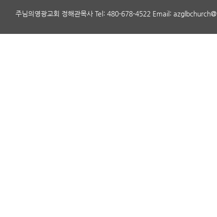
주님의영광교회 정해관목사 Tel: 480-678-4522 Email: azglbchurch@gmai