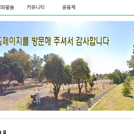
배와말씀
커뮤니티
공동체
안내