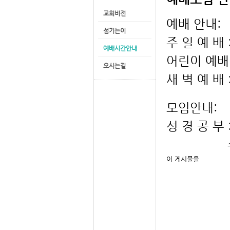
교회비전
예배 안내:
섬기는이
주 일 예 배 
예배시간안내
어린이 예배:
오시는길
새 벽 예 배 
모임안내:
성 경 공 부 
수요반 -
이 게시물을