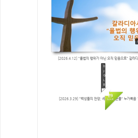
[2026.4.12] "율법의 행위가 아닌 오직 믿음으로" 갈라디
b
y
G
L
B
C
29
[2026.3.29] "백성들의 찬양, 예수님의 눈물" 누가복음 1
MAR