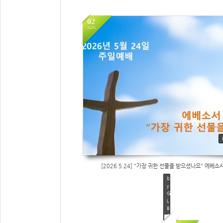
02
JUN
139
[2026.5.24] "가장 귀한 선물을 받으셨나요" 에베소서 
b
y
G
L
B
C