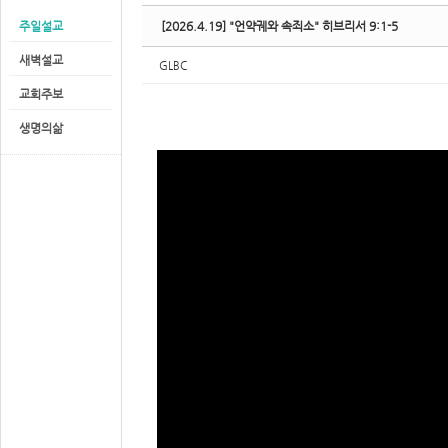
주일설교
[2026.4.19] "언약궤와 속죄소" 히브리서 9:1-5
새벽설교
GLBC
교회주보
생명의삶