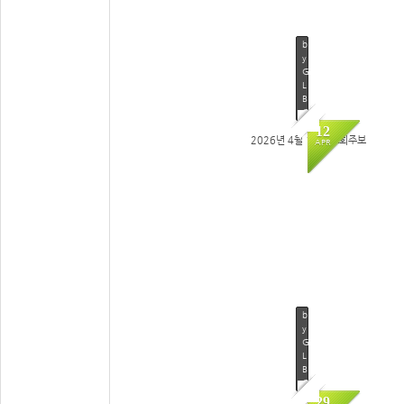
Views
110
b
y
G
L
B
C
12
2026년 4월 12일 교회주보
APR
93
b
y
G
L
B
C
29