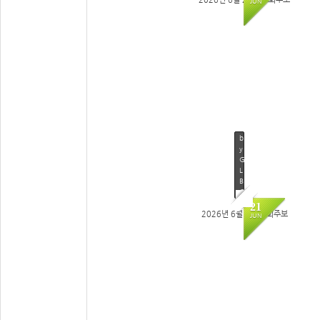
JUN
62
b
y
G
L
B
C
21
2026년 6월 7일 교회주보
JUN
59