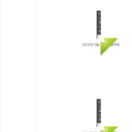
b
y
G
L
B
C
02
2026년 5월 24일 교회주보
JUN
132
b
y
G
L
B
C
10