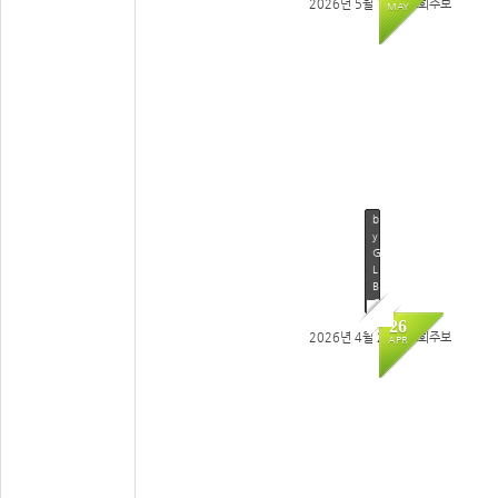
2026년 5월 10일 교회주보
MAY
65
b
y
G
L
B
C
2
26
0
2026년 4월 26일 교회주보
APR
2
6
/
0
4
/
2
6
by
GLBC