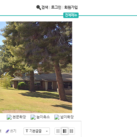
검색
로그인
회원가입
전체메뉴
본문확장
높이축소
넓이확장
T
색
쓰기
기본글꼴
Li
Zi
G