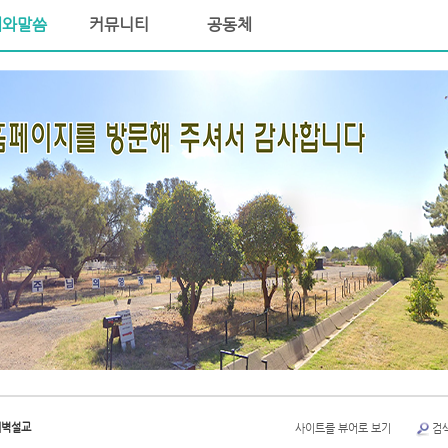
배와말씀
커뮤니티
공동체
새벽설교
사이트를 뷰어로 보기
검